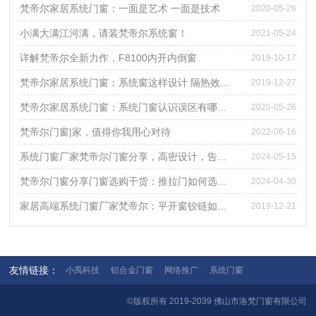
梵帝尔家居系统门窗：一面是艺术 一面是技术
2020-05-26
小满大满江河满，请装梵帝尔系统窗！
2021-05-24
详解梵帝尔全新力作，F8100内开内倒窗
2019-10-17
梵帝尔家居系统门窗：系统窗这样设计 隔热效果立马爆表
2019-12-27
梵帝尔家居系统门窗：系统门窗认识误区有哪些？
2020-05-26
梵帝尔门窗|家，值得你我用心对待
2022-06-16
系统门窗厂家梵帝尔门窗分享，高密设计，告别潮湿天气
2024-05-15
梵帝尔门窗分享门窗选购干货：推拉门如何选才避免踩坑？
2024-04-30
家居高端系统门窗厂家梵帝尔：平开窗铰链如何选
2019-12-21
友情链接：
小禹科技
铝合金门窗
网络推广
系统门窗
©版权所有 2019-2039 佛山市洛梵门窗有限公司