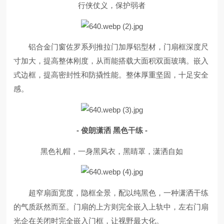
行侠仗义，保护弱者
铝合金门窗佐罗系列推拉门加厚铝型材，门扇框深度尺
寸加大，提高整体刚度，从而能搭载大面积双面玻璃。嵌入
式边框，提高密封性和防撬性能。整体厚重坚固，十足安全
感。
- 俊朗潇洒 黑色干练 -
黑色礼帽，一身黑风衣，黑睛罩，潇洒自如
超窄扇面宽度，隐框全景，配以纯黑色，一种潇洒干练
的气质跃然而至。门扇的上方则完全嵌入上轨中，左右门扇
光企在关闭时完全嵌入门框，让视野最大化。