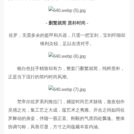
- 删繁就简 质朴时尚 -
佐罗，无需多余的盔甲和兵器，只需一把宝剑，宝剑纤细却
锋利尖锐，足以击溃对手。
银白色拉手精致却有力，整套门删繁就简，纯粹质朴，
正是当下流行的简约时尚风潮。
梵帝尔佐罗系列推拉门，捕捉时尚艺术脉络，激发创作
灵感之光，集工艺之大成，蕴艺术之隽雅。开合之间如同佐
罗舞动的身姿，伴随一股正直、刚毅的气质四处飘逸。整体
协调匀称，风骨尽显，方寸之间蕴藏丰富内涵。