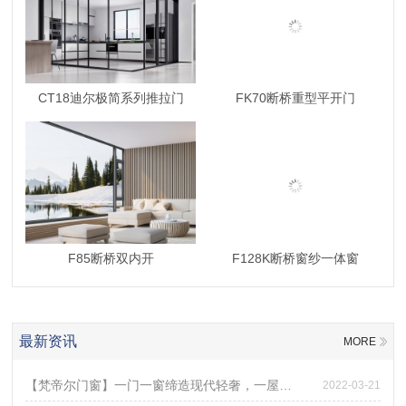
CT18迪尔极简系列推拉门
FK70断桥重型平开门
F85断桥双内开
F128K断桥窗纱一体窗
最新资讯
MORE
【梵帝尔门窗】一门一窗缔造现代轻奢，一屋一室筑就舒适家居
2022-03-21