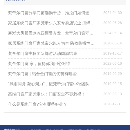
梵帝尔门窗分享门窗选购干货：推拉门如何选才避免踩坑？
2024-04-30
家居系统门窗厂家梵帝尔六安专卖店试业 演绎都市轻奢魅力
2020-06-26
寒潮大风暴雪冰冻四预警齐发，梵帝尔门窗守住家的温度！
2024-05-14
家居系统门窗厂家梵帝尔以人为本 防盗防撬性能出色
2020-06-14
梵帝尔门窗中秋团队郊游活动圆满结束
2019-10-17
梵帝尔门窗|家，值得你我用心对待
2022-06-16
梵帝尔门窗 | 铝合金门窗的优势有哪些
2019-09-29
“风雨同舟 凝心聚力”，记梵帝尔门窗中秋团队郊游活动
2019-09-15
高端门窗厂家梵帝尔：门窗安全不容忽视！
2020-08-13
什么是系统门窗?它有哪些好处？
2020-12-31