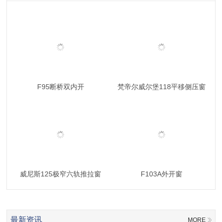
F95断桥双内开
梵帝尔威尔堡118平移侧压窗
威尼斯125极窄六轨推拉窗
F103A外开窗
最新资讯
MORE